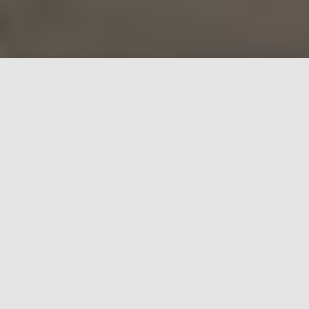
Kami Pastikan Anda Puas
Dengan Layanan Kami
Puskesmas Tarok mempunyai Tugas Pokok
Melaksanakan Pelayanan, Pembinaan dan
Pengembangan Upaya Kesehatan Secara
Paripurna Kepada Masyarakat di Wilayah Kerjanya